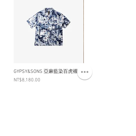
GYPSY&SONS 亞麻藍染百虎襯衫
聯名Hoodie
Price
Price
NT$8,180.00
NT$3,880.00
ABT 關於
CNT 聯絡
TRM 條款
VIP 會員
WANDER 本舖