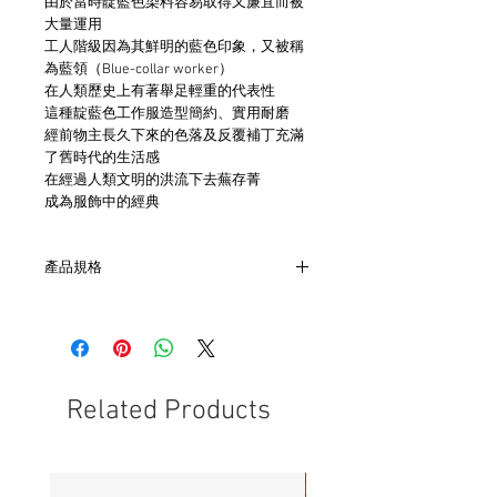
由於當時靛藍色染料容易取得又廉宜而被
大量運用
工人階級因為其鮮明的藍色印象，又被稱
為藍領（Blue-collar worker）
在人類歷史上有著舉足輕重的代表性
這種靛藍色工作服造型簡約、實用耐磨
經前物主長久下來的色落及反覆補丁充滿
了舊時代的生活感
在經過人類文明的洪流下去蕪存菁
成為服飾中的經典
產品規格
- 衣長93.5cm 肩寬41cm 胸寬50cm 袖寬58
- 非全新的商品，在不影響正式使用的情
況下，不會視為瑕疵品。
Related Products