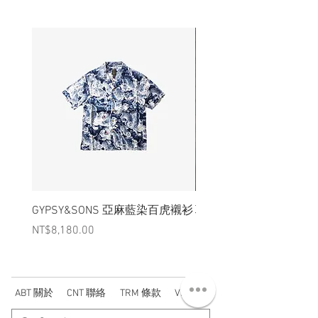
GYPSY&SONS 亞麻藍染百虎襯衫
聯名Hoodie
Price
Price
NT$8,180.00
NT$3,880.00
ABT 關於
CNT 聯絡
TRM 條款
VIP 會員