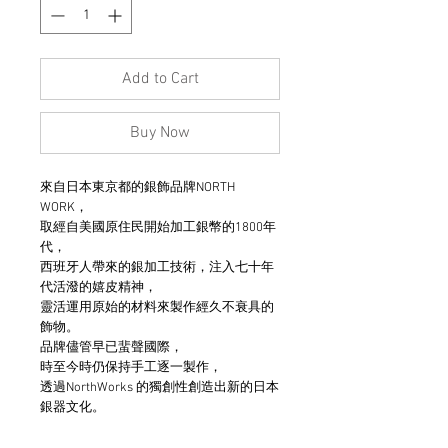
Add to Cart
Buy Now
來自日本東京都的銀飾品牌NORTH
WORK，
取經自美國原住民開始加工銀幣的1800年
代，
西班牙人帶來的銀加工技術，注入七十年
代活潑的嬉皮精神，
靈活運用原始的材料來製作經久不衰具的
飾物。
品牌儘管早已蜚聲國際，
時至今時仍保持手工逐一製作，
透過NorthWorks 的獨創性創造出新的日本
銀器文化。