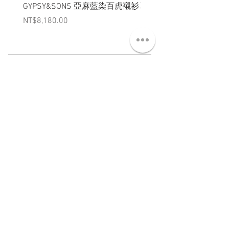
GYPSY&SONS 亞麻藍染百虎襯衫
聯名Hoodie
Price
Price
NT$8,180.00
NT$3,880.00
ABT 關於
CNT 聯絡
TRM 條款
VIP 會員
WANDER 本舖
No. 38, Lane 91, Section 2, Chengde Road
Datong District, Taipei City, Taiwan R.O.C.
臺北市大同區承德路二段91巷38號
SUN - THU : 14:00 - 20:00
FRI - SAT : 14:00 - 21:00
TUE: DAY OFF
​禮拜二公休
wandertaiwan@gmail.com
© 2025 by Wander Select Shop 雋永選物店 All rights