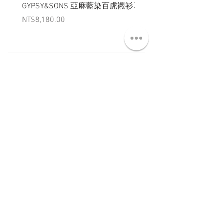
GYPSY&SONS 亞麻藍染百虎襯衫
聯名Hoodie
Price
Price
NT$8,180.00
NT$3,880.00
ABT 關於
CNT 聯絡
TRM 條款
VIP 會員
WANDER 本舖
No. 38, Lane 91, Section 2, Chengde Road
Datong District, Taipei City, Taiwan R.O.C.
臺北市大同區承德路二段91巷38號
SUN - THU : 14:00 - 20:00
FRI - SAT : 14:00 - 21:00
TUE: DAY OFF
​禮拜二公休
wandertaiwan@gmail.com
© 2025 by Wander Select Shop 雋永選物店 All rights