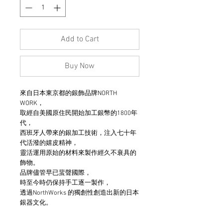
Add to Cart
Buy Now
來自日本東京都的銀飾品牌NORTH
WORK，
取經自美國原住民開始加工銀幣的1800年
代，
西班牙人帶來的銀加工技術，注入七十年
代活潑的嬉皮精神，
靈活運用原始的材料來製作經久不衰具的
飾物。
品牌儘管早已蜚聲國際，
時至今時仍保持手工逐一製作，
透過NorthWorks 的獨創性創造出新的日本
銀器文化。