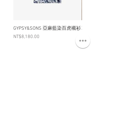
GYPSY&SONS 亞麻藍染百虎襯衫
聯名Hoodie
Price
Price
NT$8,180.00
NT$3,880.00
ABT 關於
CNT 聯絡
TRM 條款
VIP 會員
WANDER 本舖
No. 38, Lane 91, Section 2, Chengde Road
Datong District, Taipei City, Taiwan R.O.C.
臺北市大同區承德路二段91巷38號
SUN - THU : 14:00 - 20:00
FRI - SAT : 14:00 - 21:00