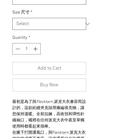
Size 尺寸
*
Quantity
*
Add to Cart
Buy Now
最初是為了與
Flecktarn 派克
大衣兼容而設
計的，這款絎縫夾克採用滌綸填充物，讓
您保持溫暖。全前拉鍊，高收領和彈性針
織袖口，襯裡在任何派克大衣中甚至單獨
使用時都看起來很棒。
在腋下打開通風口，與Flecktarn 派克大衣