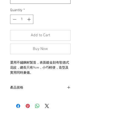
Quantity
*
Add to Cart
Buy Now
選用不鏽鋼材製造，表面鍍金刻有歌德式
花紋，總長只有9cm，小巧輕便，造型及
實用同時兼備。
產品規格
- 長度9cm
- 開口尺寸6cm
- 進口不鏽鋼材
- 適用於剪紙及輕薄物料