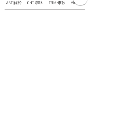
ABT 關於
CNT 聯絡
TRM 條款
VIP 會員
WANDER 本舖
No. 38, Lane 91, Section 2, Chengde Road
Datong District, Taipei City, Taiwan R.O.C.
臺北市大同區承德路二段91巷38號
SUN - THU : 14:00 - 20:00
FRI - SAT : 14:00 - 21:00
TUE: DAY OFF
​禮拜二公休
wandertaiwan@gmail.com
© 2025 by Wander Select Shop 雋永選物店 All rights
reserved.