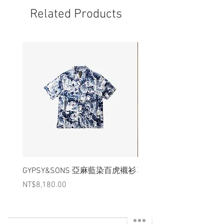
Related Products
GYPSY&SONS 亞麻藍染百虎襯衫
聯名Hoodie
Price
Price
NT$8,180.00
NT$3,880.00