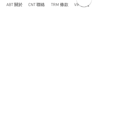
ABT 關於
CNT 聯絡
TRM 條款
VIP 會員
WANDER 本舖
No. 38, Lane 91, Section 2, Chengde Road
Datong District, Taipei City, Taiwan R.O.C.
臺北市大同區承德路二段91巷38號
SUN - THU : 14:00 - 20:00
FRI - SAT : 14:00 - 21:00
TUE: DAY OFF
​禮拜二公休
wandertaiwan@gmail.com
© 2025 by Wander Select Shop 雋永選物店 All rights
reserved.