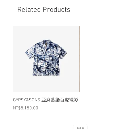
品牌的印記
- 可微調開口處鬆緊
Related Products
GYPSY&SONS 亞麻藍染百虎襯衫
聯名Hoodie
Price
Price
NT$8,180.00
NT$3,880.00