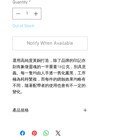
Quantity
*
Out of Stock
Notify When Available
選用高純度黃銅打造，除了品牌的印記亦
刻有象徵靈魂的一半重量18公克，別具意
義。每一隻均由人手逐一舊化薰黑，工序
極為耗時繁複，而每件的銹蝕效果均略有
不同，隨著配帶者的使用也會有不一定的
變化。
產品規格
- 純黃銅打造
- 手工舊化薰黑及銹蝕
- 左邊刻有18GRAM及CURVE字樣，右邊為