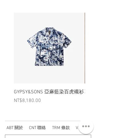
GYPSY&SONS 亞麻藍染百虎襯衫
聯名Hoodie
Price
Price
NT$8,180.00
NT$3,880.00
ABT 關於
CNT 聯絡
TRM 條款
VIP 會員