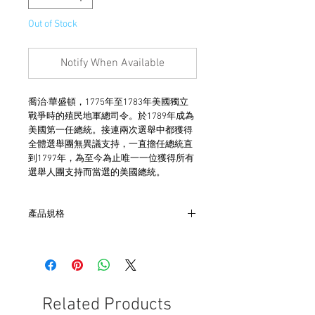
Out of Stock
Notify When Available
喬治·華盛頓，1775年至1783年美國獨立
戰爭時的殖民地軍總司令。於1789年成為
美國第一任總統。接連兩次選舉中都獲得
全體選舉團無異議支持，一直擔任總統直
到1797年，為至今為止唯一一位獲得所有
選舉人團支持而當選的美國總統。
產品規格
- 材質為鍍銀合金
- 本品為約美國戒圍#8.5
- 非全新的商品，在不影響正式使用的情
況下，不會視為瑕疵品。
Related Products