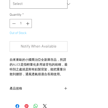
Quantity
*
Out of Stock
Notify When Available
自來東歐的小國喬治亞全新庫存品，所謂
的ALICE是指輕量化多用途背包的統稱，最
特別之處就是附有鋁製背架，能把重量分
散到腰部，通風透氣很適合長期使用。
產品規格
- 尺寸 W36cm x L20cm x H35cm
- 防水PVC物料
- 背架為鋁質