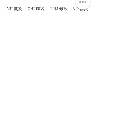
ABT 關於
CNT 聯絡
TRM 條款
VIP 會員
WANDER 本舖
No. 38, Lane 91, Section 2, Chengde Road
Datong District, Taipei City, Taiwan R.O.C.
臺北市大同區承德路二段91巷38號
SUN - THU : 14:00 - 20:00
FRI - SAT : 14:00 - 21:00
TUE: DAY OFF
​禮拜二公休
wandertaiwan@gmail.com
© 2025 by Wander Select Shop 雋永選物店 All rights
reserved.