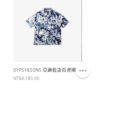
GYPSY&SONS 亞麻藍染百虎襯衫
聯名Hoodie
Price
Price
NT$8,180.00
NT$3,880.00
ABT 關於
CNT 聯絡
TRM 條款
VIP 會員
WANDER 本舖