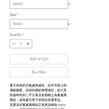
Size
*
Quantity
*
Add to Cart
Buy Now
夏天炎熱的天氣越來越長，近年市面上的
滿版圖案、花佻的襯衫琳瑯滿目，從大眾
快速時尚到二手古著店架都稱之為夏威夷
襯衫，成為夏日男子穿搭的首選單品。
其實這些夏威夷襯衫正規來說稱為 Aloha