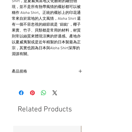
Shirt，是夏威夷當地文化藝術的融合體
現，並不是所有熱帶風情的襯衫都可以被
稱作 Aloha Shirt。正統的襯衫上的印花通
常來自於當地的人文風情，Aloha Shirt 還
有一個不容忽視的細節就是 “鈕釦”，椰子
果實、竹子、貝類都是常用的材料，材質
則常以絲質來體現涼爽的舒適感。產地亦
以夏威夷製或是近年精製的日本製最為正
宗，其實也因為日本與Aloha Shirt深厚的
淵源有關。
產品規格
- 衣長69cm 肩寬41cm 胸寬45cm 袖長
18cm
- 嫘縈(人造絲)材質
- 非全新的商品，在不影響正式使用的情
況下，不會視為瑕疵品。
Related Products