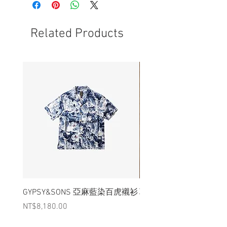
- 非全新的商品，在不影響正式使用的情
況下，不會視為瑕疵品。
Related Products
GYPSY&SONS 亞麻藍染百虎襯衫
聯名Hoodie
Price
Price
NT$8,180.00
NT$3,880.00