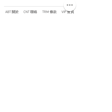
ABT 關於
CNT 聯絡
TRM 條款
VIP 會員
WANDER 本舖
No. 38, Lane 91, Section 2, Chengde Road
Datong District, Taipei City, Taiwan R.O.C.
臺北市大同區承德路二段91巷38號
SUN - THU : 14:00 - 20:00
FRI - SAT : 14:00 - 21:00
TUE: DAY OFF
​禮拜二公休
wandertaiwan@gmail.com
© 2025 by Wander Select Shop 雋永選物店 All rights
reserved.