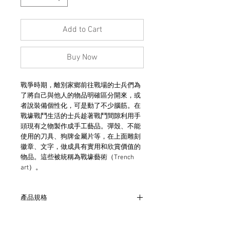
Add to Cart
Buy Now
戰爭時期，離別家鄉前往戰場的士兵們為
了將自己與他人的物品明確區分開來，或
者說裝備個性化，可是動了不少腦筋。在
戰壕戰鬥生活的士兵趁著戰鬥間隙利用手
頭現有之物製作成手工藝品。彈殼、不能
使用的刀具、狗牌金屬片等，在上面雕刻
徽章、文字，做成具有實用和欣賞價值的
物品。這些被統稱為戰壕藝術（Trench
art）。
產品規格
- 本體為925純銀, 軍徽為銅質
- 高3.5cm , 寬2.5cm (不含連接部件)