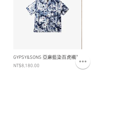
GYPSY&SONS 亞麻藍染百虎襯衫
聯名Hoodie
Price
Price
NT$8,180.00
NT$3,880.00
ABT 關於
CNT 聯絡
TRM 條款
VIP 會員
WANDER 本舖
No. 38, Lane 91, Section 2, Chengde Road
Datong District, Taipei City, Taiwan R.O.C.