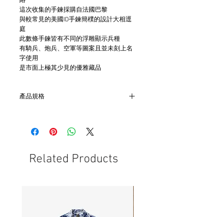
絡
這次收集的手鍊採購自法國巴黎
與較常見的美國ID手鍊簡樸的設計大相逕
庭
此數條手鍊皆有不同的浮雕顯示兵種
有騎兵、炮兵、空軍等圖案且並未刻上名
字使用
是市面上極其少見的優雅藏品
產品規格
材質：鋁
尺寸：適合手圍17-18cm
Related Products