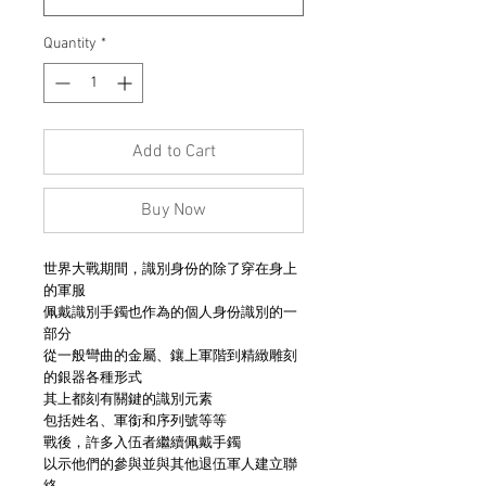
Quantity
*
Add to Cart
Buy Now
世界大戰期間，識別身份的除了穿在身上
的軍服
佩戴識別手鐲也作為的個人身份識別的一
部分
從一般彎曲的金屬、鑲上軍階到精緻雕刻
的銀器各種形式
其上都刻有關鍵的識別元素
包括姓名、軍銜和序列號等等
戰後，許多入伍者繼續佩戴手鐲
以示他們的參與並與其他退伍軍人建立聯