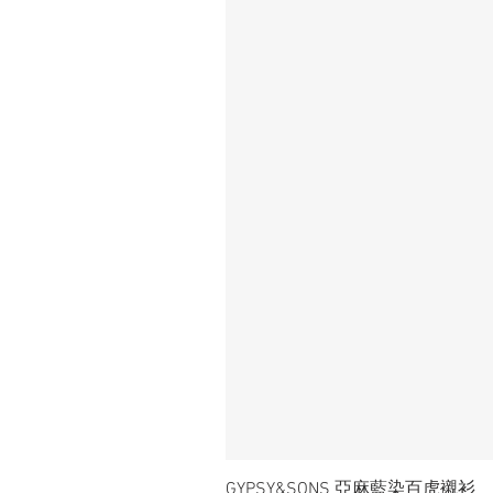
GYPSY&SONS 亞麻藍染百虎襯衫