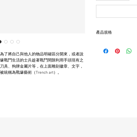
產品規格
- 主圖為二戰時期德軍
- 本品為約美國戒圍#11
為了將自己與他人的物品明確區分開來，或者說
- 非全新的商品，在
壕戰鬥生活的士兵趁著戰鬥間隙利用手頭現有之
品。
刀具、狗牌金屬片等，在上面雕刻徽章、文字，
稱為戰壕藝術（Trench art）。