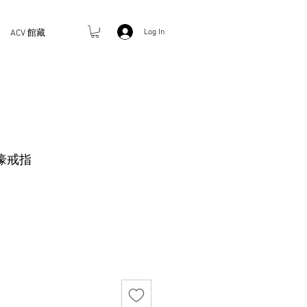
Log In
ACV 館藏
壕戒指