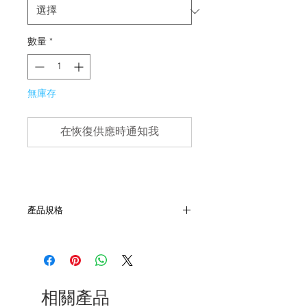
數量
*
無庫存
在恢復供應時通知我
產品規格
- 尺寸 W15cm x L17cm
- 軍用帆布物料
- 非全新的商品，在不影響正式使用的情
況下，不會視為瑕疵品。
相關產品