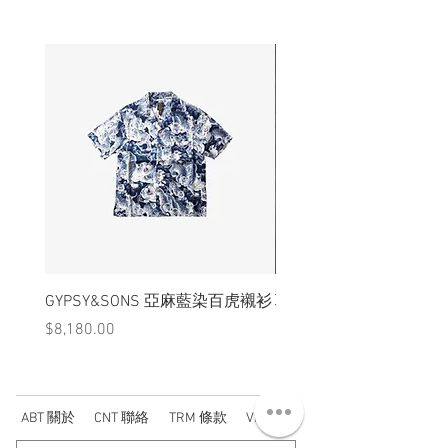
GYPSY&SONS 亞麻藍染百虎襯衫
聯名Hoodie
價格
價格
$8,180.00
$3,880.00
ABT 關於
CNT 聯絡
TRM 條款
VIP 會員